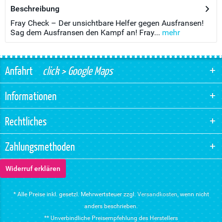
Beschreibung
Fray Check – Der unsichtbare Helfer gegen Ausfransen!
Sag dem Ausfransen den Kampf an! Fray...
mehr
Anfahrt
click > Google Maps
Informationen
Rechtliches
Zahlungsmethoden
Widerruf erklären
* Alle Preise inkl. gesetzl. Mehrwertsteuer zzgl.
Versandkosten
, wenn nicht
anders beschrieben.
** Unverbindliche Preisempfehlung des Herstellers