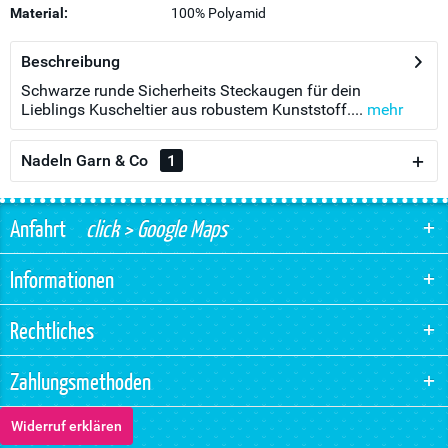
Material:
100% Polyamid
Beschreibung
Schwarze runde Sicherheits Steckaugen für dein
Lieblings Kuscheltier aus robustem Kunststoff....
mehr
Nadeln Garn & Co
1
Anfahrt
click > Google Maps
Informationen
Rechtliches
Zahlungsmethoden
Widerruf erklären