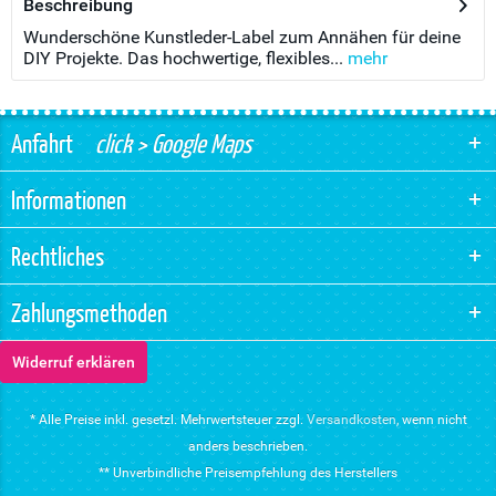
Beschreibung
Wunderschöne Kunstleder-Label zum Annähen für deine
DIY Projekte. Das hochwertige, flexibles...
mehr
Anfahrt
click > Google Maps
Informationen
Rechtliches
Zahlungsmethoden
Widerruf erklären
* Alle Preise inkl. gesetzl. Mehrwertsteuer zzgl.
Versandkosten
, wenn nicht
anders beschrieben.
** Unverbindliche Preisempfehlung des Herstellers