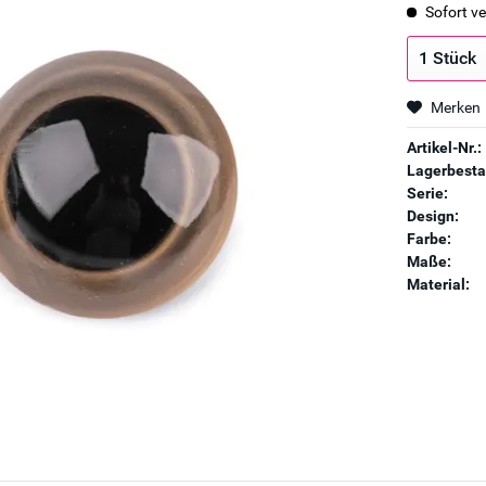
Sofort ve
Merken
Artikel-Nr.:
Lagerbesta
Serie:
Design:
Farbe:
Maße:
Material: