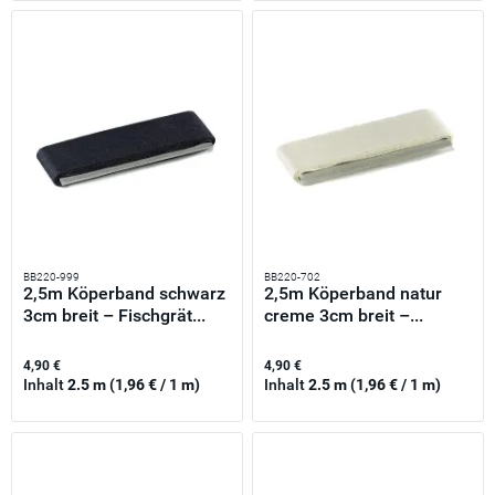
BB220-999
BB220-702
2,5m Köperband schwarz
2,5m Köperband natur
3cm breit – Fischgrät...
creme 3cm breit –...
4,90 €
4,90 €
Inhalt
2.5 m
(1,96 € / 1 m)
Inhalt
2.5 m
(1,96 € / 1 m)