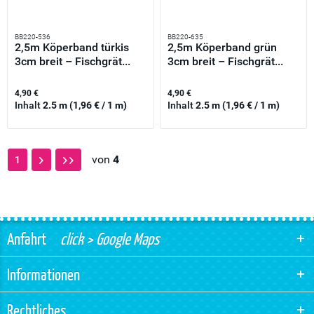
BB220-536
BB220-635
2,5m Köperband türkis
2,5m Köperband grün
3cm breit – Fischgrät...
3cm breit – Fischgrät...
4,90 €
4,90 €
Inhalt
2.5 m
(1,96 € / 1 m)
Inhalt
2.5 m
(1,96 € / 1 m)
von
4
1
Anfahrt
click > Google Maps
Informationen
Rechtliches