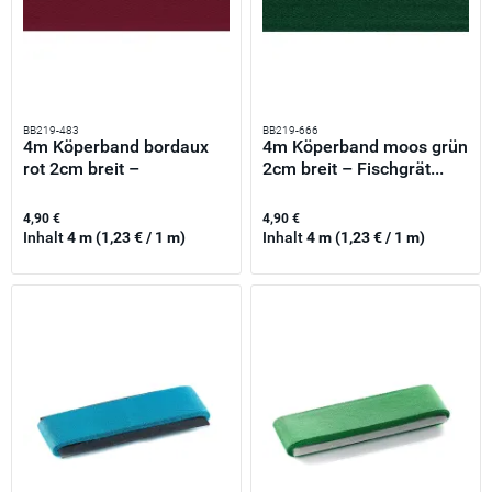
BB219-483
BB219-666
4m Köperband bordaux
4m Köperband moos grün
rot 2cm breit –
2cm breit – Fischgrät...
Fischgrät...
4,90 €
4,90 €
Inhalt
4 m
(1,23 € / 1 m)
Inhalt
4 m
(1,23 € / 1 m)