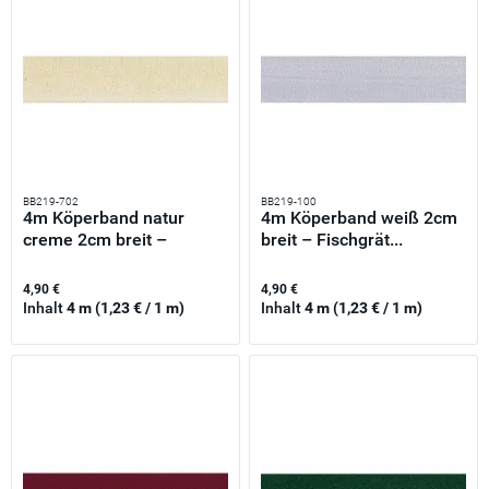
BB219-702
BB219-100
4m Köperband natur
4m Köperband weiß 2cm
creme 2cm breit –
breit – Fischgrät...
Fischgrät...
4,90 €
4,90 €
Inhalt
4 m
(1,23 € / 1 m)
Inhalt
4 m
(1,23 € / 1 m)