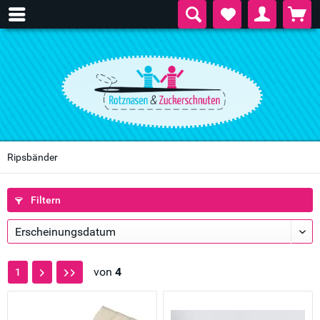
Ripsbänder
Filtern
von
4
1