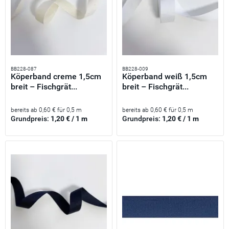
BB228-087
BB228-009
Köperband creme 1,5cm
Köperband weiß 1,5cm
breit – Fischgrät...
breit – Fischgrät...
bereits ab 0,60 € für 0,5 m
bereits ab 0,60 € für 0,5 m
Grundpreis:
1,20 € / 1 m
Grundpreis:
1,20 € / 1 m