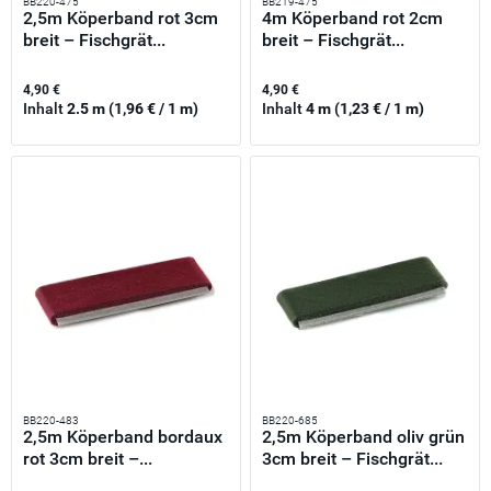
BB220-475
BB219-475
2,5m Köperband rot 3cm
4m Köperband rot 2cm
breit – Fischgrät...
breit – Fischgrät...
4,90 €
4,90 €
Inhalt
2.5 m
(1,96 € / 1 m)
Inhalt
4 m
(1,23 € / 1 m)
BB220-483
BB220-685
2,5m Köperband bordaux
2,5m Köperband oliv grün
rot 3cm breit –...
3cm breit – Fischgrät...