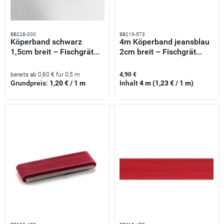
BB228-000
BB219-573
Köperband schwarz
4m Köperband jeansblau
1,5cm breit – Fischgrät...
2cm breit – Fischgrät...
bereits ab 0,60 € für 0,5 m
4,90 €
Grundpreis:
1,20 € / 1 m
Inhalt
4 m
(1,23 € / 1 m)