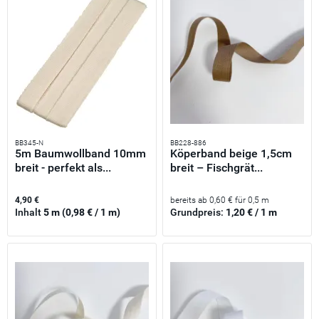
BB345-N
BB228-886
5m Baumwollband 10mm
Köperband beige 1,5cm
breit - perfekt als...
breit – Fischgrät...
4,90 €
bereits ab 0,60 € für 0,5 m
Inhalt
5 m
(0,98 € / 1 m)
Grundpreis:
1,20 € / 1 m