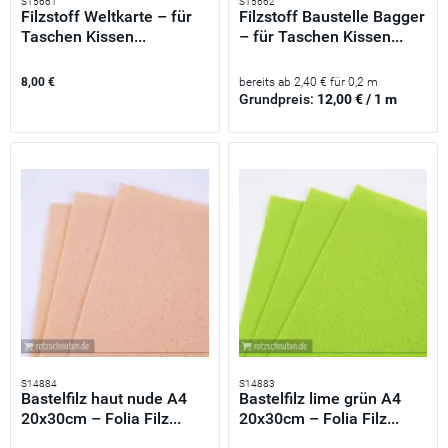
S15661
S15662
Filzstoff Weltkarte – für
Filzstoff Baustelle Bagger
Taschen Kissen...
– für Taschen Kissen...
8,00 €
bereits ab 2,40 € für 0,2 m
Grundpreis:
12,00 € / 1 m
S14884
S14883
Bastelfilz haut nude A4
Bastelfilz lime grün A4
20x30cm – Folia Filz...
20x30cm – Folia Filz...