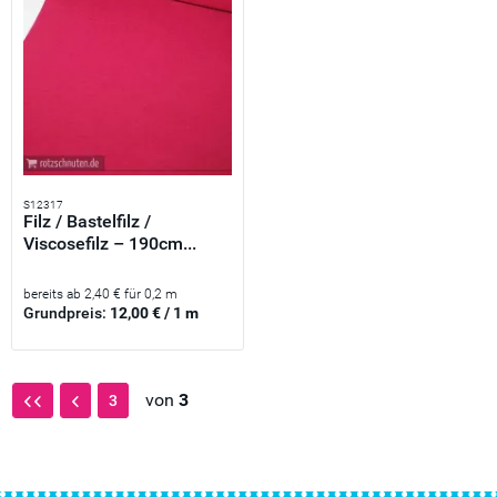
S12317
Filz / Bastelfilz /
Viscosefilz – 190cm...
bereits ab 2,40 € für 0,2 m
Grundpreis:
12,00 € / 1 m
von
3
3