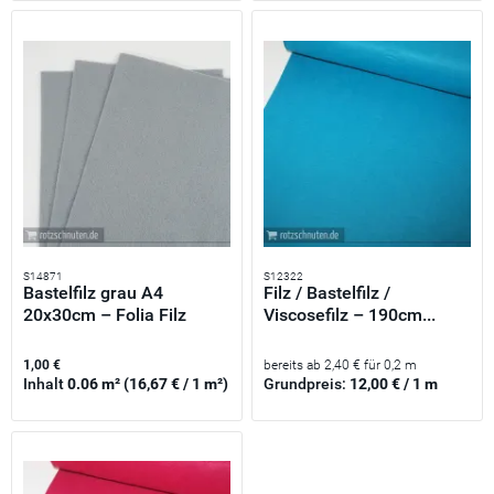
S14871
S12322
Bastelfilz grau A4
Filz / Bastelfilz /
20x30cm – Folia Filz
Viscosefilz – 190cm...
feine...
1,00 €
bereits ab 2,40 € für 0,2 m
Inhalt
0.06 m²
(16,67 € / 1 m²)
Grundpreis:
12,00 € / 1 m