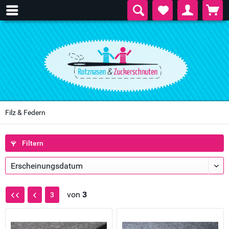
Filz & Federn
Filtern
von
3
3