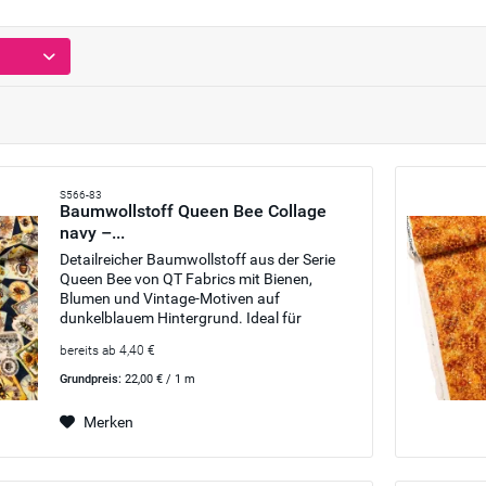
S566-83
Baumwollstoff Queen Bee Collage
navy –...
Detailreicher Baumwollstoff aus der Serie
Queen Bee von QT Fabrics mit Bienen,
Blumen und Vintage-Motiven auf
dunkelblauem Hintergrund. Ideal für
Patchwork, Taschen und kreative Deko-
bereits ab 4,40 €
Projekte.
Grundpreis:
22,00 € / 1 m
Merken