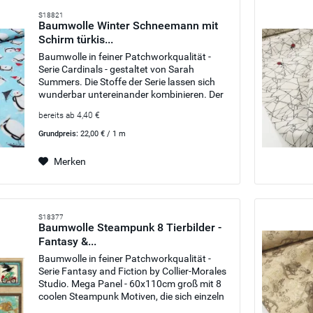
S18821
Baumwolle Winter Schneemann mit
Schirm türkis...
Baumwolle in feiner Patchworkqualität -
Serie Cardinals - gestaltet von Sarah
Summers. Die Stoffe der Serie lassen sich
wunderbar untereinander kombinieren. Der
Stoff eignet sich für Vorhänge, Decken,
bereits ab 4,40 €
Bettwäsche aber auch für Schürzen,...
Grundpreis:
22,00 € / 1 m
Merken
S18377
Baumwolle Steampunk 8 Tierbilder -
Fantasy &...
Baumwolle in feiner Patchworkqualität -
Serie Fantasy and Fiction by Collier-Morales
Studio. Mega Panel - 60x110cm groß mit 8
coolen Steampunk Motiven, die sich einzeln
oder auch zusammen vernähen lassen.