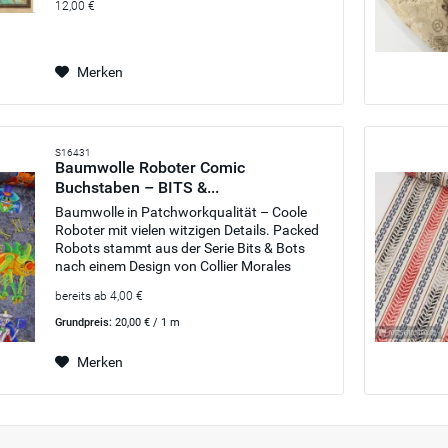
12,00 €
JEdes Bild ist ca. 24,5x24,5cm...
Merken
S16431
Baumwolle Roboter Comic
Buchstaben – BITS &...
Baumwolle in Patchworkqualität – Coole
Roboter mit vielen witzigen Details. Packed
Robots stammt aus der Serie Bits & Bots
nach einem Design von Collier Morales
Studio. Der Stoff ist wunderbar kombinierbar
bereits ab 4,00 €
mit allen anderen Stoffen der...
Grundpreis:
20,00 € / 1 m
Merken