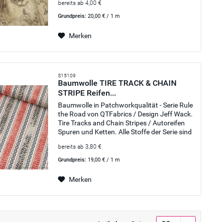
bereits ab 4,00 €
Wunderbar kombinierbar...
Grundpreis:
20,00 € / 1 m
Merken
S15109
Baumwolle TIRE TRACK & CHAIN
STRIPE Reifen...
Baumwolle in Patchworkqualität - Serie Rule
the Road von QTFabrics / Design Jeff Wack.
Tire Tracks and Chain Stripes / Autoreifen
Spuren und Ketten. Alle Stoffe der Serie sind
untereinander kombinierbar. Der Stoff eignet
bereits ab 3,80 €
sich...
Grundpreis:
19,00 € / 1 m
Merken