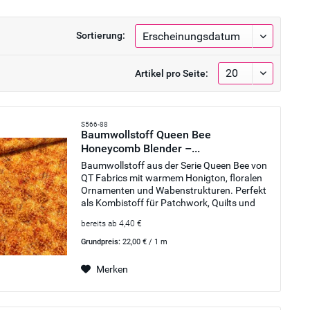
Sortierung:
Artikel pro Seite:
S566-88
Baumwollstoff Queen Bee
Honeycomb Blender –...
Baumwollstoff aus der Serie Queen Bee von
QT Fabrics mit warmem Honigton, floralen
Ornamenten und Wabenstrukturen. Perfekt
als Kombistoff für Patchwork, Quilts und
kreative Nähprojekte.
bereits ab 4,40 €
Grundpreis:
22,00 € / 1 m
Merken