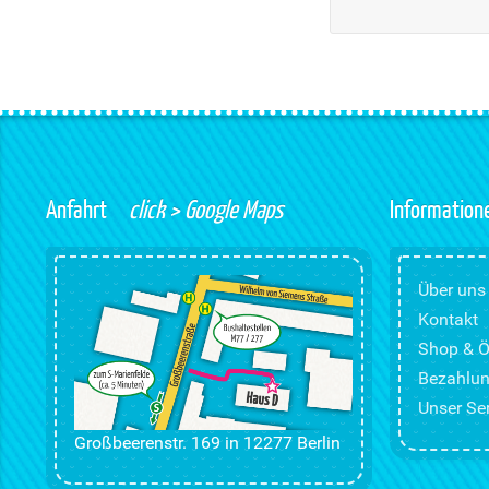
Anfahrt
click > Google Maps
Information
Über uns
Kontakt
Shop & Ö
Bezahlun
Unser Ser
Großbeerenstr. 169 in 12277 Berlin