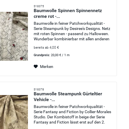
S18375
Baumwolle Spinnen Spinnennetz
creme rot -...
Baumwolle in feiner Patchworkqualität -
Serie Steampunk by Desiree's Designs. Netz
mit roten Spinnen - passend zu Halloween.
Wunderbar kombinierbar mit allen anderen
Stoffen der Serie, die unter dem Artikel
bereits ab 4,00 €
verlinkt sind. Der Stoff...
Grundpreis:
20,00 € / 1 m
Merken
S18378
Baumwolle Steampunk Gürteltier
Vehicle -...
Baumwolle in feiner Patchworkqualität -
Serie Fantasy and Fiction by Collier-Morales
Studio. Der Kombistoff in beige der Serie
Fantasy and Fiction lässt erst auf den 2.
Blick die coolen Steampunk Motive erkennen.