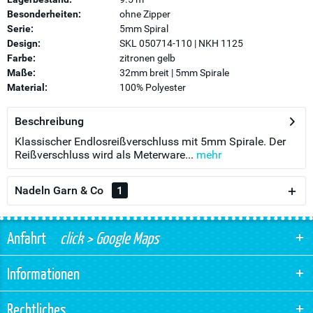
Besonderheiten:
ohne Zipper
Serie:
5mm Spiral
Design:
SKL 050714-110 | NKH 1125
Farbe:
zitronen gelb
Maße:
32mm breit | 5mm Spirale
Material:
100% Polyester
Beschreibung
Klassischer Endlosreißverschluss mit 5mm Spirale. Der
Reißverschluss wird als Meterware...
mehr
Nadeln Garn & Co
1
Anfahrt
click > Google Maps
Informationen
Rechtliches