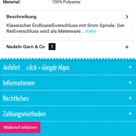
Material:
100% Polyester
Beschreibung
Klassischer Endlosreißverschluss mit 5mm Spirale. Der
Reißverschluss wird als Meterware...
mehr
Nadeln Garn & Co
1
Anfahrt
click > Google Maps
Informationen
Rechtliches
Zahlungsmethoden
Widerruf erklären