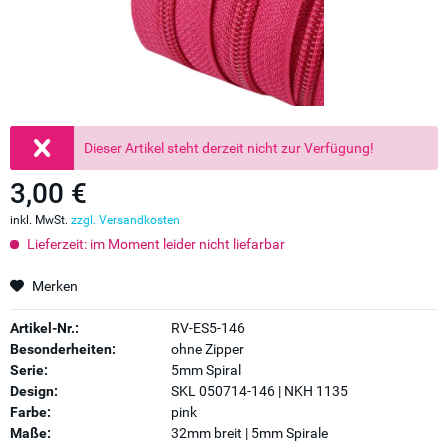
Dieser Artikel steht derzeit nicht zur Verfügung!
3,00 €
inkl. MwSt.
zzgl. Versandkosten
Lieferzeit: im Moment leider nicht liefarbar
Merken
Artikel-Nr.:
RV-ES5-146
Besonderheiten:
ohne Zipper
Serie:
5mm Spiral
Design:
SKL 050714-146 | NKH 1135
Farbe:
pink
Maße:
32mm breit | 5mm Spirale