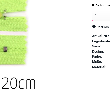
Sofort ve
Merken
Artikel-Nr.:
Lagerbesta
Serie:
Design:
Farbe:
Maße:
Material: