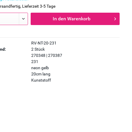
rsandfertig, Lieferzeit 3-5 Tage
In den
Warenkorb
RV-NT-20-231
nd:
2 Stück
270348 | 270387
231
neon gelb
20cm lang
Kunststoff