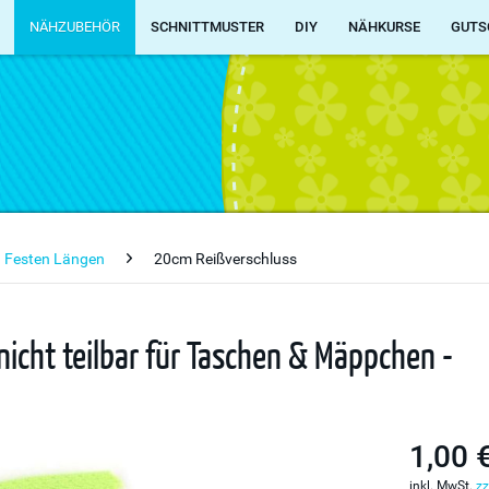
NÄHZUBEHÖR
SCHNITTMUSTER
DIY
NÄHKURSE
GUTS
n Festen Längen
20cm Reißverschluss
icht teilbar für Taschen & Mäppchen -
1,00 
inkl. MwSt.
zz