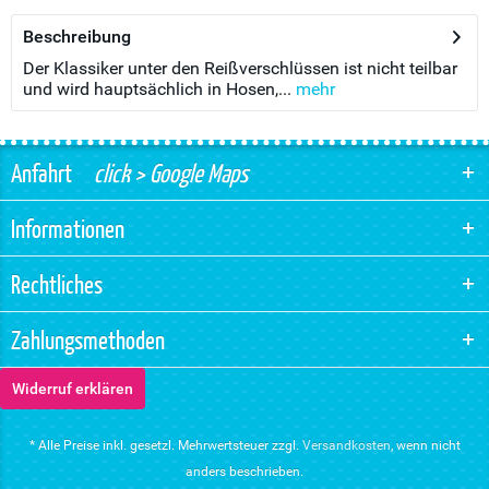
Beschreibung
Der Klassiker unter den Reißverschlüssen ist nicht teilbar
und wird hauptsächlich in Hosen,...
mehr
Anfahrt
click > Google Maps
Informationen
Rechtliches
Zahlungsmethoden
Widerruf erklären
* Alle Preise inkl. gesetzl. Mehrwertsteuer zzgl.
Versandkosten
, wenn nicht
anders beschrieben.