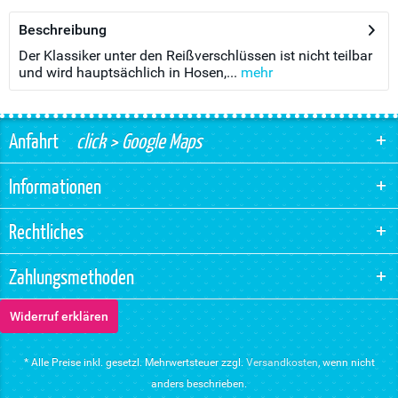
Beschreibung
Der Klassiker unter den Reißverschlüssen ist nicht teilbar
und wird hauptsächlich in Hosen,...
mehr
Anfahrt
click > Google Maps
Informationen
Rechtliches
Zahlungsmethoden
Widerruf erklären
* Alle Preise inkl. gesetzl. Mehrwertsteuer zzgl.
Versandkosten
, wenn nicht
anders beschrieben.