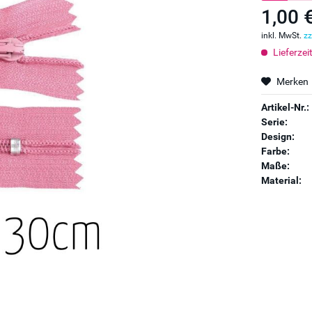
1,00 
inkl. MwSt.
zz
Lieferzei
Merken
Artikel-Nr.:
Serie:
Design:
Farbe:
Maße:
Material: