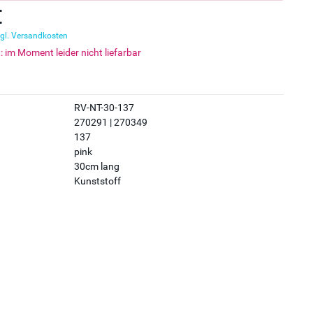
€
gl. Versandkosten
t: im Moment leider nicht liefarbar
RV-NT-30-137
270291 | 270349
137
pink
30cm lang
Kunststoff