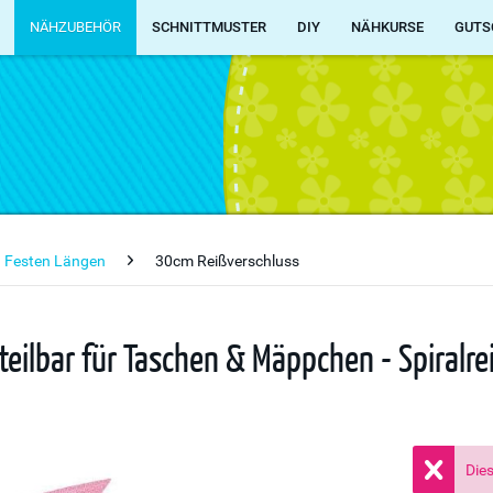
NÄHZUBEHÖR
SCHNITTMUSTER
DIY
NÄHKURSE
GUTS
n Festen Längen
30cm Reißverschluss
teilbar für Taschen & Mäppchen - Spiralre
Dies