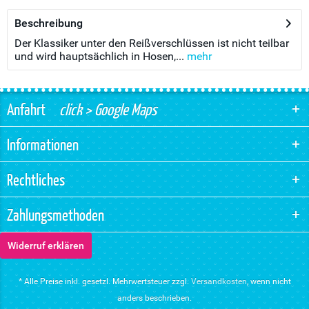
Beschreibung
Der Klassiker unter den Reißverschlüssen ist nicht teilbar
und wird hauptsächlich in Hosen,...
mehr
Anfahrt
click > Google Maps
Informationen
Rechtliches
Zahlungsmethoden
Widerruf erklären
* Alle Preise inkl. gesetzl. Mehrwertsteuer zzgl.
Versandkosten
, wenn nicht
anders beschrieben.