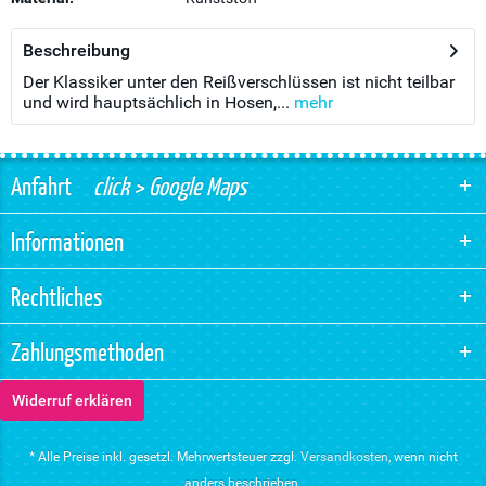
Beschreibung
Der Klassiker unter den Reißverschlüssen ist nicht teilbar
und wird hauptsächlich in Hosen,...
mehr
Anfahrt
click > Google Maps
Informationen
Rechtliches
Zahlungsmethoden
Widerruf erklären
* Alle Preise inkl. gesetzl. Mehrwertsteuer zzgl.
Versandkosten
, wenn nicht
anders beschrieben.