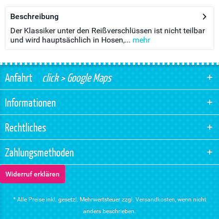
Beschreibung
Der Klassiker unter den Reißverschlüssen ist nicht teilbar
und wird hauptsächlich in Hosen,...
mehr
Anfahrt
click > Google Maps
Informationen
Rechtliches
Zahlungsmethoden
Widerruf erklären
* Alle Preise inkl. gesetzl. Mehrwertsteuer zzgl.
Versandkosten
, wenn nicht
anders beschrieben.