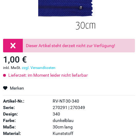
Dieser Artikel steht derzeit nicht zur Verfügung!
1,00 €
inkl. MwSt.
zzgl. Versandkosten
Lieferzeit: im Moment leider nicht liefarbar
Merken
Artikel-Nr.:
RV-NT-30-340
Serie:
270291 | 270349
Design:
340
Farbe:
dunkelblau
Maße:
30cm lang
Material:
Kunststoff