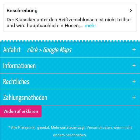
Beschreibung
Der Klassiker unter den Reißverschlüssen ist nicht teilbar
und wird hauptsächlich in Hosen,...
mehr
Anfahrt
click > Google Maps
Informationen
Rechtliches
Zahlungsmethoden
Widerruf erklären
* Alle Preise inkl. gesetzl. Mehrwertsteuer zzgl.
Versandkosten
, wenn nicht
anders beschrieben.