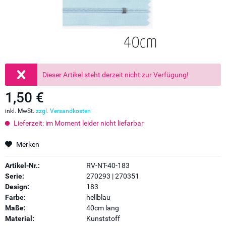
Dieser Artikel steht derzeit nicht zur Verfügung!
1,50 €
inkl. MwSt.
zzgl. Versandkosten
Lieferzeit: im Moment leider nicht liefarbar
Merken
Artikel-Nr.:
RV-NT-40-183
Serie:
270293 | 270351
Design:
183
Farbe:
hellblau
Maße:
40cm lang
Material:
Kunststoff