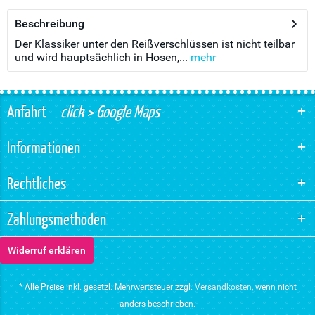
Beschreibung
Der Klassiker unter den Reißverschlüssen ist nicht teilbar
und wird hauptsächlich in Hosen,...
mehr
Anfahrt
click > Google Maps
Informationen
Rechtliches
Zahlungsmethoden
Widerruf erklären
* Alle Preise inkl. gesetzl. Mehrwertsteuer zzgl.
Versandkosten
, wenn nicht
anders beschrieben.