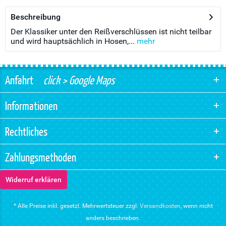
Beschreibung
Der Klassiker unter den Reißverschlüssen ist nicht teilbar
und wird hauptsächlich in Hosen,...
mehr
Anfahrt
click > Google Maps
Informationen
Rechtliches
Zahlungsmethoden
Widerruf erklären
* Alle Preise inkl. gesetzl. Mehrwertsteuer zzgl.
Versandkosten
, wenn nicht
anders beschrieben.