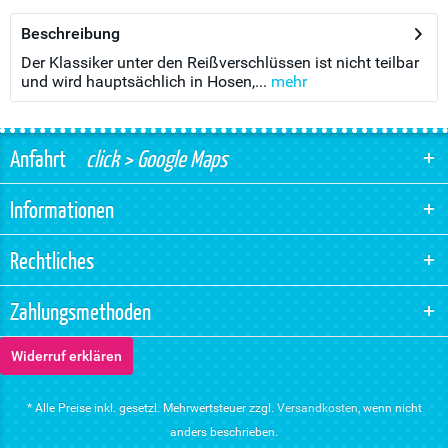
Beschreibung
Der Klassiker unter den Reißverschlüssen ist nicht teilbar
und wird hauptsächlich in Hosen,...
mehr
Anfahrt
click > Google Maps
Informationen
Rechtliches
Zahlungsmethoden
Widerruf erklären
* Alle Preise inkl. gesetzl. Mehrwertsteuer zzgl.
Versandkosten
, wenn nicht
anders beschrieben.