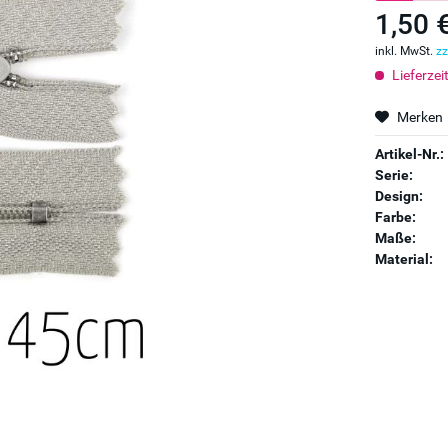
1,50 
inkl. MwSt.
zz
Lieferzei
Merken
Artikel-Nr.:
Serie:
Design:
Farbe:
Maße:
Material: