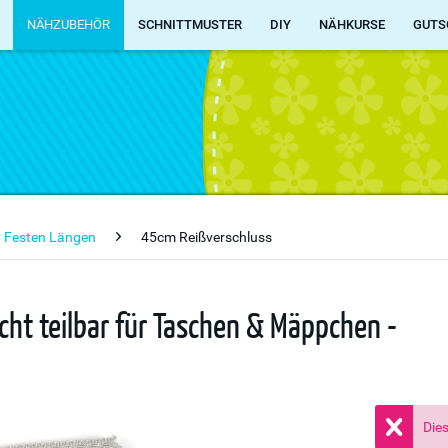
NÄHZUBEHÖR
SCHNITTMUSTER
DIY
NÄHKURSE
GUTS
n Festen Längen
45cm Reißverschluss
cht teilbar für Taschen & Mäppchen -
Dies