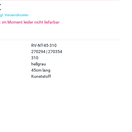
€
gl. Versandkosten
t: im Moment leider nicht liefarbar
RV-NT-45-310
270294 | 270354
310
hellgrau
45cm lang
Kunststoff