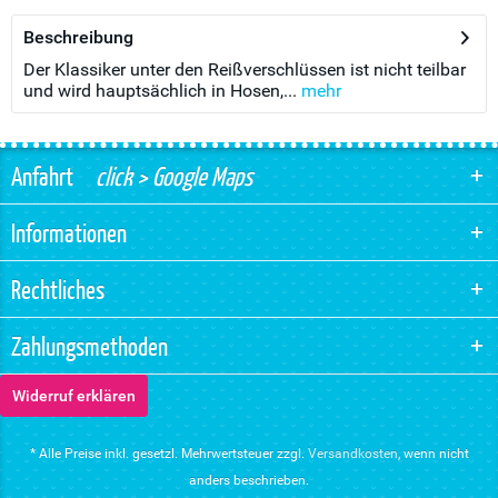
Beschreibung
Der Klassiker unter den Reißverschlüssen ist nicht teilbar
und wird hauptsächlich in Hosen,...
mehr
Anfahrt
click > Google Maps
Informationen
Rechtliches
Zahlungsmethoden
Widerruf erklären
* Alle Preise inkl. gesetzl. Mehrwertsteuer zzgl.
Versandkosten
, wenn nicht
anders beschrieben.