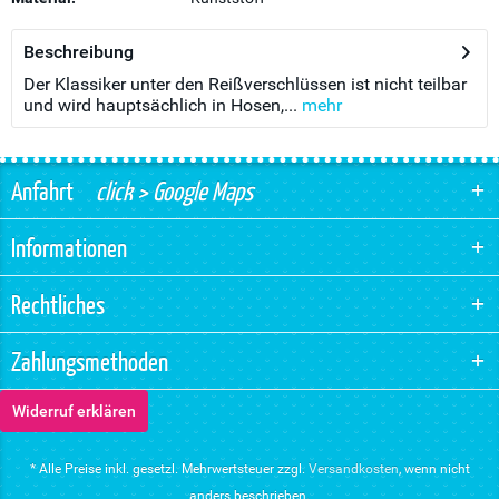
Beschreibung
Der Klassiker unter den Reißverschlüssen ist nicht teilbar
und wird hauptsächlich in Hosen,...
mehr
Anfahrt
click > Google Maps
Informationen
Rechtliches
Zahlungsmethoden
Widerruf erklären
* Alle Preise inkl. gesetzl. Mehrwertsteuer zzgl.
Versandkosten
, wenn nicht
anders beschrieben.