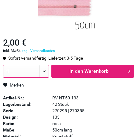
2,00 €
inkl. MwSt.
zzgl. Versandkosten
Sofort versandfertig, Lieferzeit 3-5 Tage
In den
Warenkorb
Merken
Artikel-Nr.:
RV-NT-50-133
Lagerbestand:
42 Stück
Serie:
270295 | 270355
Design:
133
Farbe:
rosa
Maße:
50cm lang
Material:
Kunststoff