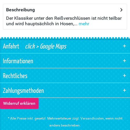
Beschreibung
Der Klassiker unter den Reißverschlüssen ist nicht teilbar
und wird hauptsächlich in Hosen,...
mehr
Anfahrt
click > Google Maps
Informationen
Rechtliches
Zahlungsmethoden
Widerruf erklären
* Alle Preise inkl. gesetzl. Mehrwertsteuer zzgl.
Versandkosten
, wenn nicht
anders beschrieben.