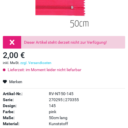
Dieser Artikel steht derzeit nicht zur Verfügung!
2,00 €
inkl. MwSt.
zzgl. Versandkosten
Lieferzeit: im Moment leider nicht liefarbar
Merken
Artikel-Nr.:
RV-NT-50-145
Serie:
270295 | 270355
Design:
145
Farbe:
pink
Maße:
50cm lang
Material:
Kunststoff