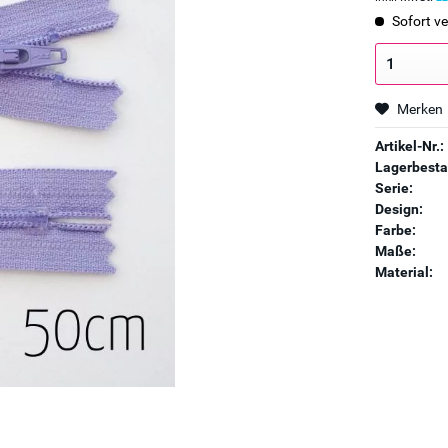
Sofort ve
Merken
Artikel-Nr.:
Lagerbesta
Serie:
Design:
Farbe:
Maße:
Material: