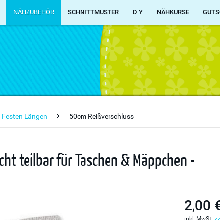
NÄHZUBEHÖR
SCHNITTMUSTER
DIY
NÄHKURSE
GUTS
n Festen Längen
50cm Reißverschluss
cht teilbar für Taschen & Mäppchen -
2,00 
inkl. MwSt.
zz