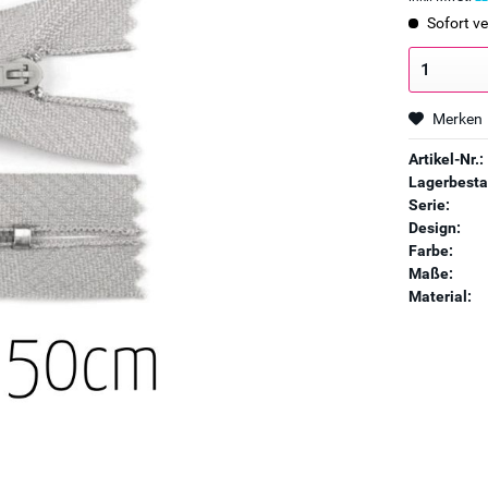
Sofort ve
Merken
Artikel-Nr.:
Lagerbesta
Serie:
Design:
Farbe:
Maße:
Material: