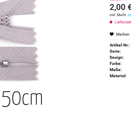
2,00 
inkl. MwSt.
zz
Lieferzei
Merken
Artikel-Nr.:
Serie:
Design:
Farbe:
Maße:
Material: