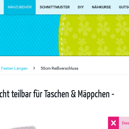
NÄHZUBEHÖR
SCHNITTMUSTER
DIY
NÄHKURSE
GUTS
n Festen Längen
50cm Reißverschluss
cht teilbar für Taschen & Mäppchen -
Dies