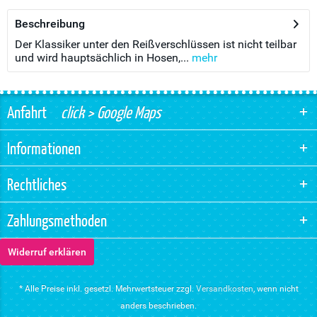
Beschreibung
Der Klassiker unter den Reißverschlüssen ist nicht teilbar
und wird hauptsächlich in Hosen,...
mehr
Anfahrt
click > Google Maps
Informationen
Rechtliches
Zahlungsmethoden
Widerruf erklären
* Alle Preise inkl. gesetzl. Mehrwertsteuer zzgl.
Versandkosten
, wenn nicht
anders beschrieben.