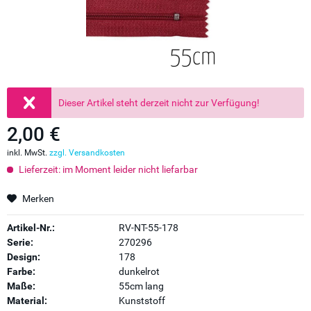
Dieser Artikel steht derzeit nicht zur Verfügung!
2,00 €
inkl. MwSt.
zzgl. Versandkosten
Lieferzeit: im Moment leider nicht liefarbar
Merken
Artikel-Nr.:
RV-NT-55-178
Serie:
270296
Design:
178
Farbe:
dunkelrot
Maße:
55cm lang
Material:
Kunststoff