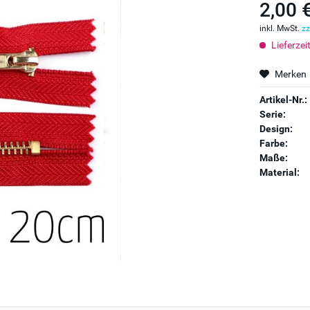
2,00 
inkl. MwSt.
zz
Lieferzei
Merken
Artikel-Nr.:
Serie:
Design:
Farbe:
Maße:
Material: