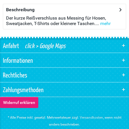
Beschreibung
Der kurze Reißverschluss aus Messing für Hosen,
Sweatjacken, T-Shirts oder kleinere Taschen....
mehr
Anfahrt
click > Google Maps
Informationen
Rechtliches
Zahlungsmethoden
Widerruf erklären
* Alle Preise inkl. gesetzl. Mehrwertsteuer zzgl.
Versandkosten
, wenn nicht
anders beschrieben.