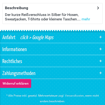
Beschreibung
Der kurze Reißverschluss in Silber für Hosen,
Sweatjacken, T-Shirts oder kleinere Taschen....
mehr
Anfahrt
click > Google Maps
Informationen
Rechtliches
Zahlungsmethoden
Widerruf erklären
* Alle Preise inkl. gesetzl. Mehrwertsteuer zzgl.
Versandkosten
, wenn nicht
anders beschrieben.