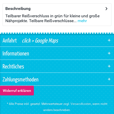
Beschreibung
Teilbarer Reißverschluss in grün für kleine und große
Nähprojekte. Teilbare Reißverschlüsse...
mehr
Anfahrt
click > Google Maps
Informationen
Rechtliches
Zahlungsmethoden
Widerruf erklären
* Alle Preise inkl. gesetzl. Mehrwertsteuer zzgl.
Versandkosten
, wenn nicht
anders beschrieben.