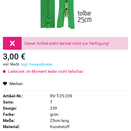
Dieser Artikel steht derzeit nicht zur Verfügung!
3,00 €
inkl. MwSt.
zzgl. Versandkosten
Lieferzeit: im Moment leider nicht liefarbar
Merken
Artikel-Nr.:
RV-T-25-239
Serie:
T
Design:
239
Farbe:
grün
Maße:
25cm lang
Material:
Kunststoff