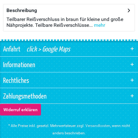
Beschreibung
Teilbarer Reißverschluss in braun für kleine und große
Nähprojekte. Teilbare Reißverschlüsse...
mehr
Anfahrt
click > Google Maps
Informationen
Rechtliches
Zahlungsmethoden
Widerruf erklären
* Alle Preise inkl. gesetzl. Mehrwertsteuer zzgl.
Versandkosten
, wenn nicht
anders beschrieben.