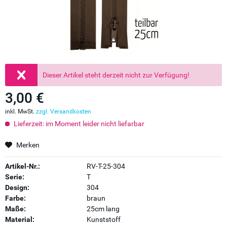
Dieser Artikel steht derzeit nicht zur Verfügung!
3,00 €
inkl. MwSt.
zzgl. Versandkosten
Lieferzeit: im Moment leider nicht liefarbar
Merken
Artikel-Nr.:
RV-T-25-304
Serie:
T
Design:
304
Farbe:
braun
Maße:
25cm lang
Material:
Kunststoff