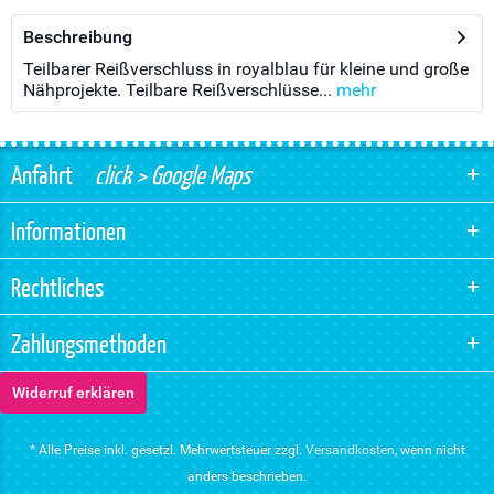
Beschreibung
Teilbarer Reißverschluss in royalblau für kleine und große
Nähprojekte. Teilbare Reißverschlüsse...
mehr
Anfahrt
click > Google Maps
Informationen
Rechtliches
Zahlungsmethoden
Widerruf erklären
* Alle Preise inkl. gesetzl. Mehrwertsteuer zzgl.
Versandkosten
, wenn nicht
anders beschrieben.