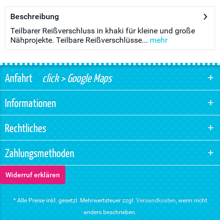
Beschreibung
Teilbarer Reißverschluss in khaki für kleine und große
Nähprojekte. Teilbare Reißverschlüsse...
mehr
Anfahrt
click > Google Maps
Informationen
Rechtliches
Zahlungsmethoden
Widerruf erklären
* Alle Preise inkl. gesetzl. Mehrwertsteuer zzgl.
Versandkosten
, wenn nicht
anders beschrieben.