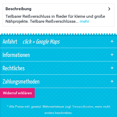
Beschreibung
Teilbarer Reißverschluss in flieder für kleine und große
Nähprojekte. Teilbare Reißverschlüsse...
mehr
Anfahrt
click > Google Maps
Informationen
Rechtliches
Zahlungsmethoden
Widerruf erklären
* Alle Preise inkl. gesetzl. Mehrwertsteuer zzgl.
Versandkosten
, wenn nicht
anders beschrieben.