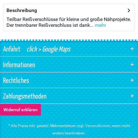
Beschreibung
Teilbar Reißverschlüsse für kleine und große Nähprojekte.
Der trennbarer Reißverschluss ist dank...
mehr
Anfahrt
click > Google Maps
Informationen
Rechtliches
Zahlungsmethoden
Widerruf erklären
* Alle Preise inkl. gesetzl. Mehrwertsteuer zzgl.
Versandkosten
, wenn nicht
anders beschrieben.