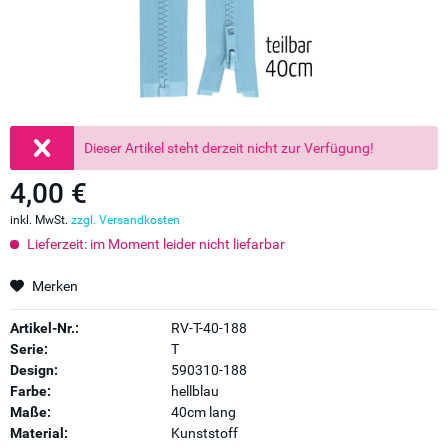
Dieser Artikel steht derzeit nicht zur Verfügung!
4,00 €
inkl. MwSt.
zzgl. Versandkosten
Lieferzeit: im Moment leider nicht liefarbar
Merken
Artikel-Nr.:
RV-T-40-188
Serie:
T
Design:
590310-188
Farbe:
hellblau
Maße:
40cm lang
Material:
Kunststoff