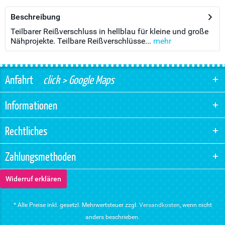
Beschreibung
Teilbarer Reißverschluss in hellblau für kleine und große
Nähprojekte. Teilbare Reißverschlüsse...
mehr
Anfahrt
click > Google Maps
Informationen
Rechtliches
Zahlungsmethoden
Widerruf erklären
* Alle Preise inkl. gesetzl. Mehrwertsteuer zzgl.
Versandkosten
, wenn nicht
anders beschrieben.