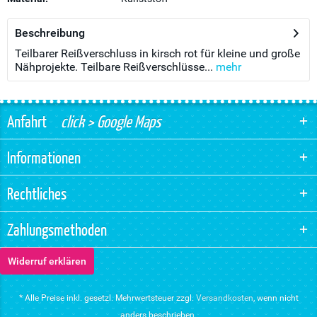
Beschreibung
Teilbarer Reißverschluss in kirsch rot für kleine und große
Nähprojekte. Teilbare Reißverschlüsse...
mehr
Anfahrt
click > Google Maps
Informationen
Rechtliches
Zahlungsmethoden
Widerruf erklären
* Alle Preise inkl. gesetzl. Mehrwertsteuer zzgl.
Versandkosten
, wenn nicht
anders beschrieben.