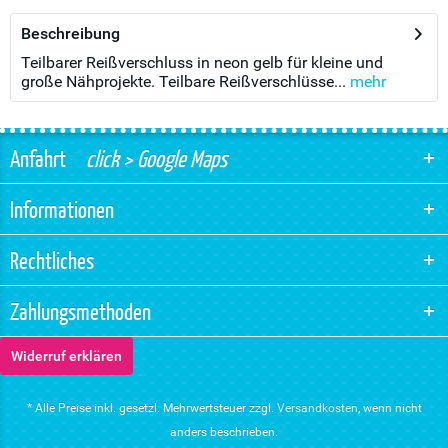
Beschreibung
Teilbarer Reißverschluss in neon gelb für kleine und
große Nähprojekte. Teilbare Reißverschlüsse...
mehr
Anfahrt
click > Google Maps
Informationen
Rechtliches
Zahlungsmethoden
Widerruf erklären
* Alle Preise inkl. gesetzl. Mehrwertsteuer zzgl.
Versandkosten
, wenn nicht
anders beschrieben.