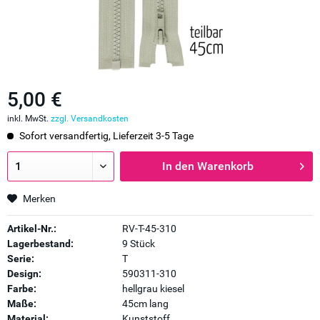
5,00 €
inkl. MwSt.
zzgl. Versandkosten
Sofort versandfertig, Lieferzeit 3-5 Tage
In den
Warenkorb
Merken
Artikel-Nr.:
RV-T-45-310
Lagerbestand:
9 Stück
Serie:
T
Design:
590311-310
Farbe:
hellgrau kiesel
Maße:
45cm lang
Material:
Kunststoff