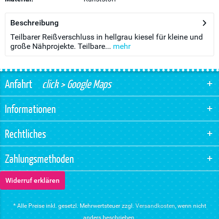
Beschreibung
Teilbarer Reißverschluss in hellgrau kiesel für kleine und
große Nähprojekte. Teilbare...
mehr
Anfahrt
click > Google Maps
Informationen
Rechtliches
Zahlungsmethoden
Widerruf erklären
* Alle Preise inkl. gesetzl. Mehrwertsteuer zzgl.
Versandkosten
, wenn nicht
anders beschrieben.