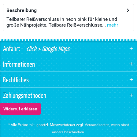
Beschreibung
Teilbarer Reißverschluss in neon pink für kleine und
große Nähprojekte. Teilbare Reißverschlüsse...
mehr
Anfahrt
click > Google Maps
Informationen
Rechtliches
Zahlungsmethoden
Widerruf erklären
* Alle Preise inkl. gesetzl. Mehrwertsteuer zzgl.
Versandkosten
, wenn nicht
anders beschrieben.