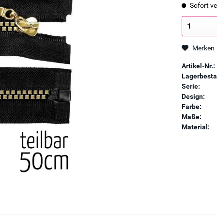
Sofort ve
Merken
Artikel-Nr.:
Lagerbesta
Serie:
Design:
Farbe:
Maße:
Material: