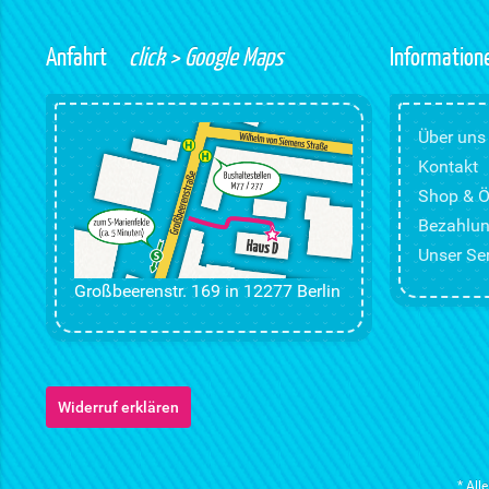
Anfahrt
click > Google Maps
Information
Über uns
Kontakt
Shop & Ö
Bezahlun
Unser Ser
Großbeerenstr. 169 in 12277 Berlin
Widerruf erklären
* All