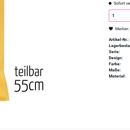
Sofort ve
Merken
Artikel-Nr.:
Lagerbesta
Serie:
Design:
Farbe:
Maße:
Material: