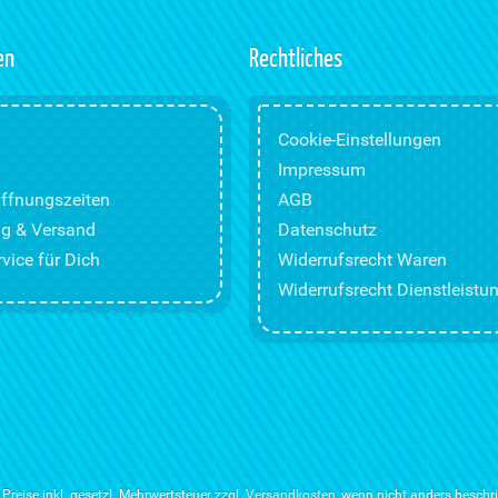
en
Rechtliches
Cookie-Einstellungen
Impressum
ffnungszeiten
AGB
g & Versand
Datenschutz
vice für Dich
Widerrufsrecht Waren
Widerrufsrecht Dienstleistu
e Preise inkl. gesetzl. Mehrwertsteuer zzgl.
Versandkosten
, wenn nicht anders beschr