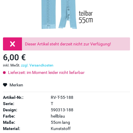
Dieser Artikel steht derzeit nicht zur Verfügung!
6,00 €
inkl. MwSt.
zzgl. Versandkosten
Lieferzeit: im Moment leider nicht liefarbar
Merken
Artikel-Nr.:
RV-T-55-188
Serie:
T
Design:
590313-188
Farbe:
hellblau
Maße:
55cm lang
Material:
Kunststoff