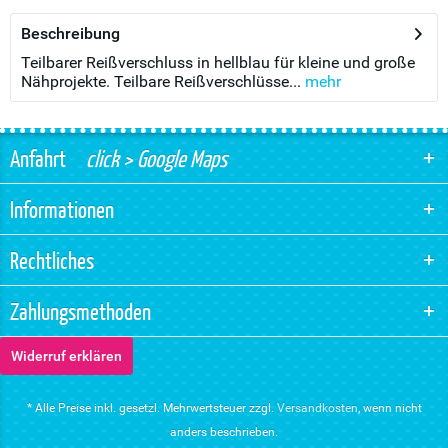
Beschreibung
Teilbarer Reißverschluss in hellblau für kleine und große
Nähprojekte. Teilbare Reißverschlüsse...
mehr
Anfahrt
click > Google Maps
Informationen
Rechtliches
Zahlungsmethoden
Widerruf erklären
* Alle Preise inkl. gesetzl. Mehrwertsteuer zzgl.
Versandkosten
, wenn nicht
anders beschrieben.