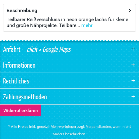
Beschreibung
Teilbarer Reißverschluss in neon orange lachs für kleine
und große Nähprojekte. Teilbare...
mehr
Anfahrt
click > Google Maps
Informationen
Rechtliches
Zahlungsmethoden
Widerruf erklären
* Alle Preise inkl. gesetzl. Mehrwertsteuer zzgl.
Versandkosten
, wenn nicht
anders beschrieben.