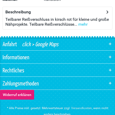
Beschreibung
Teilbarer Reißverschluss in kirsch rot für kleine und große
Nähprojekte. Teilbare Reißverschlüsse...
mehr
Anfahrt
click > Google Maps
Informationen
Rechtliches
Zahlungsmethoden
Widerruf erklären
* Alle Preise inkl. gesetzl. Mehrwertsteuer zzgl.
Versandkosten
, wenn nicht
anders beschrieben.