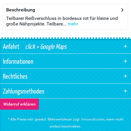
Beschreibung
Teilbarer Reißverschluss in bordeaux rot für kleine und
große Nähprojekte. Teilbare...
mehr
Anfahrt
click > Google Maps
Informationen
Rechtliches
Zahlungsmethoden
Widerruf erklären
* Alle Preise inkl. gesetzl. Mehrwertsteuer zzgl.
Versandkosten
, wenn nicht
anders beschrieben.