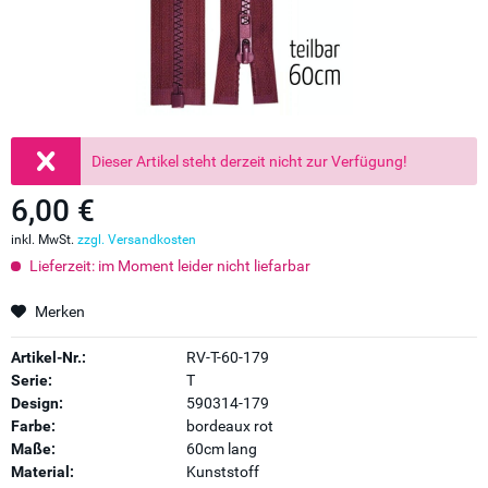
Dieser Artikel steht derzeit nicht zur Verfügung!
6,00 €
inkl. MwSt.
zzgl. Versandkosten
Lieferzeit: im Moment leider nicht liefarbar
Merken
Artikel-Nr.:
RV-T-60-179
Serie:
T
Design:
590314-179
Farbe:
bordeaux rot
Maße:
60cm lang
Material:
Kunststoff