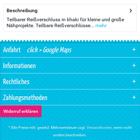
Beschreibung
Teilbarer Reißverschluss in khaki für kleine und große
Nähprojekte. Teilbare Reißverschlüsse...
mehr
Anfahrt
click > Google Maps
Informationen
Rechtliches
Zahlungsmethoden
Widerruf erklären
* Alle Preise inkl. gesetzl. Mehrwertsteuer zzgl.
Versandkosten
, wenn nicht
anders beschrieben.