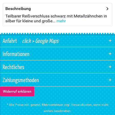
Beschreibung
Teilbarer Reißverschluss schwarz mit Metallzähnchen in
silber für kleine und große...
mehr
Anfahrt
click > Google Maps
Informationen
Rechtliches
Zahlungsmethoden
Widerruf erklären
* Alle Preise inkl. gesetzl. Mehrwertsteuer zzgl.
Versandkosten
, wenn nicht
anders beschrieben.