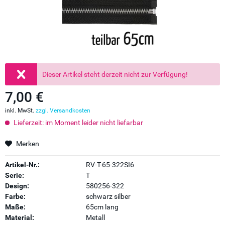
Dieser Artikel steht derzeit nicht zur Verfügung!
7,00 €
inkl. MwSt.
zzgl. Versandkosten
Lieferzeit: im Moment leider nicht liefarbar
Merken
Artikel-Nr.:
RV-T-65-322SI6
Serie:
T
Design:
580256-322
Farbe:
schwarz silber
Maße:
65cm lang
Material:
Metall